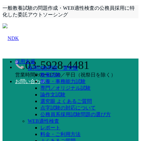
一般教養試験の問題作成・WEB適性検査の公務員採用に特
化した委託アウトソーシング
採用支援
03-5928-4481
採用試験問題 選究眼
営業時間9:00〜17:00／平日（祝祭日を除く）
教養試験
お問い合わせ
教養・事務能力試験
専門／オリジナル試験
論作文試験
選究眼 よくあるご質問
点字試験の対応について
公務員系採用試験問題の選び方
WEB適性検査
レポート
料金・ご利用方法
よくあるご質問