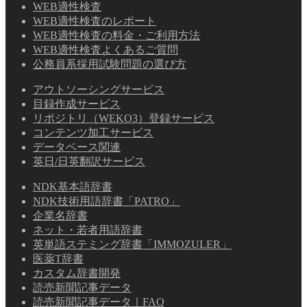
WEB適性検査
WEB適性検査のレポート
WEB適性検査の料金・ご利用方法
WEB適性検査よくあるご質問
公務員系採用試験問題の選び方
アウトソーシングサービス
目録作成サービス
リポジトリ（WEKO3）登録サービス
コンテンツ加工サービス
データベース関連
英日/日英翻訳サービス
NDK基本語辞書
NDK技術用語辞書「PATRO」
企業名辞書
ネット・若者用語辞書
英単語ステミング辞書「IMMOZULER」
医薬T辞書
カスタム辞書開発
読売新聞記事データ
読売新聞記事データ｜FAQ