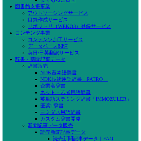
図書館支援事業
アウトソーシングサービス
目録作成サービス
リポジトリ（WEKO3）登録サービス
コンテンツ事業
コンテンツ加工サービス
データベース関連
英日/日英翻訳サービス
辞書・新聞記事データ
辞書販売
NDK基本語辞書
NDK技術用語辞書「PATRO」
企業名辞書
ネット・若者用語辞書
英単語ステミング辞書「IMMOZULER」
医薬T辞書
ヨミダス用語辞書
カスタム辞書開発
新聞記事データ販売
読売新聞記事データ
読売新聞記事データ｜FAQ