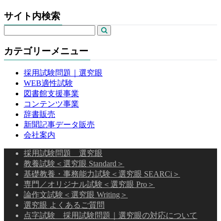
サイト内検索
カテゴリーメニュー
採用試験問題｜選究眼
WEB適性試験
図書館支援事業
コンテンツ事業
辞書販売
新聞記事データ販売
会社案内
採用試験問題 選究眼
教養試験＜選究眼 Standard＞
基礎教養・事務能力試験＜選究眼 SEARCi＞
専門／オリジナル試験＜選究眼 Pro＞
論作文試験＜選究眼 Writing＞
選究眼 よくあるご質問
点字試験 採用試験問題｜選究眼の対応について