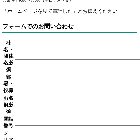
営業時間9:00〜17:00（平日：月〜金）
「ホームページを見て電話した」とお伝えください。
フォームでのお問い合わせ
社
名・
団体
名
必
須
部
署・
役職
お名
前
必
須
電話
番号
メー
ルア