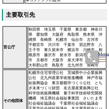
主要取引先
秋田県 埼玉県 千葉県 東京都 神奈川
県 愛知県 大阪府 鳥取県 熊本県 沖
縄県 長崎県 札幌市 仙台市 古河市
宇都宮市 渋川市 千葉市 習志野市 八
官公庁
王子市 東久留米市 横浜市 川崎市 相
Menu
模原市 藤沢市 射水市 新潟市 砺波
市 京都市 大阪市 泉大津市 神戸市
大和郡山市 鳥取市 北九州市 長崎市
札幌市住宅管理公社 茨城県中小企業振興
公社 北九州産業学術推進機構 神戸市福
祉振興協会 東京都都市づくり公社 とち
ぎ未来づくり財団 名古屋産業振興公社
科学技術振興機構 量子科学技術研究開発
機構 埼玉県社会福祉事業団 さいたま市
その他団体
社会福祉協議会 千葉県社会福祉協議会
千葉市社会福祉協議会 名古屋市総合リハ