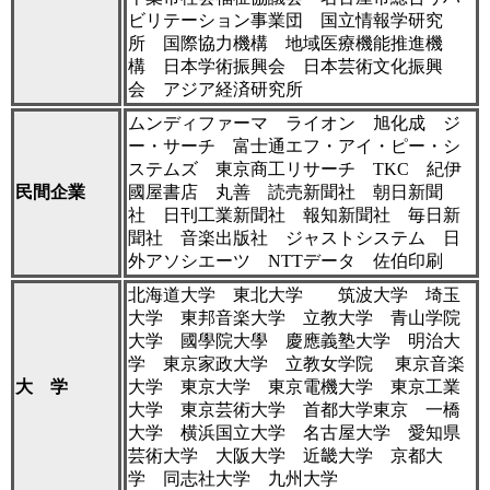
ビリテーション事業団 国立情報学研究
所 国際協力機構 地域医療機能推進機
構 日本学術振興会 日本芸術文化振興
会 アジア経済研究所
ムンディファーマ ライオン 旭化成 ジ
ー・サーチ 富士通エフ・アイ・ピー・シ
ステムズ 東京商工リサーチ TKC 紀伊
民間企業
國屋書店 丸善 読売新聞社 朝日新聞
社 日刊工業新聞社 報知新聞社 毎日新
聞社 音楽出版社 ジャストシステム 日
外アソシエーツ NTTデータ 佐伯印刷
北海道大学 東北大学 筑波大学 埼玉
大学 東邦音楽大学 立教大学 青山学院
大学 國學院大學 慶應義塾大学 明治大
学 東京家政大学 立教女学院 東京音楽
大 学
大学 東京大学 東京電機大学 東京工業
大学 東京芸術大学 首都大学東京 一橋
大学 横浜国立大学 名古屋大学 愛知県
芸術大学 大阪大学 近畿大学 京都大
学 同志社大学 九州大学