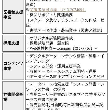
派遣）
※
労働者派遣事業【派13-307409】
図書館支援
・機関リポジトリ関連業務
事業
（メタデータ及びデジタルデータの作成・登
録）
・書誌データ作成・装備業務（図書／雑誌）
・オリジナル試験問題作成
採用支援
・採用試験問題 選究眼
・Web適性検査～Compass（コンパス）～
・デジタルデータコンテンツ構築・編集・イ
ンデクシング
コンテンツ
・システム開発・運用支援事業
事業
・各種データベースシステム開発・運用
・データベース関連アプリケーションの開発
・データベース検索支援「システム辞書・シ
ソーラス辞書」の提供
辞書開発事
・専用ユーザー辞書のカスタマイズ/専用シソ
業
ーラス辞書の開発
・読売新聞/朝日新聞/毎日新聞/報知新聞→記
事コンテンツの提供