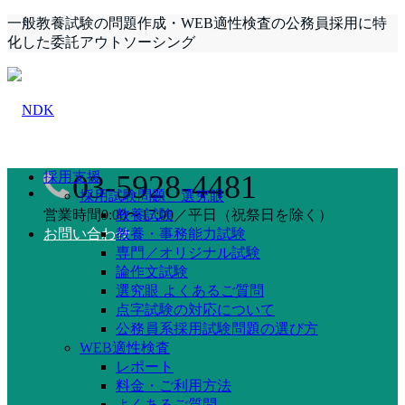
一般教養試験の問題作成・WEB適性検査の公務員採用に特
化した委託アウトソーシング
採用支援
03-5928-4481
採用試験問題 選究眼
営業時間9:00〜17:00／平日（祝祭日を除く）
教養試験
お問い合わせ
教養・事務能力試験
専門／オリジナル試験
論作文試験
選究眼 よくあるご質問
点字試験の対応について
公務員系採用試験問題の選び方
WEB適性検査
レポート
料金・ご利用方法
よくあるご質問