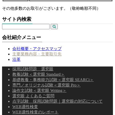
その他多数のお取引がございます。（敬称略順不同）
サイト内検索
会社紹介メニュー
会社概要・アクセスマップ
主要業務内容・主要取引先
沿革
採用試験問題 選究眼
教養試験＜選究眼 Standard＞
基礎教養・事務能力試験＜選究眼 SEARCi＞
専門／オリジナル試験＜選究眼 Pro＞
論作文試験＜選究眼 Writing＞
選究眼 よくあるご質問
点字試験 採用試験問題｜選究眼の対応について
WEB適性検査
WEB適性検査のレポート