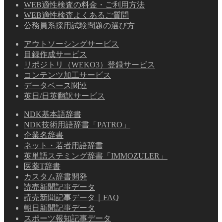
WEB適性検査の料金・ご利用方法
WEB適性検査よくあるご質問
公務員系採用試験問題の選び方
アウトソーシングサービス
目録作成サービス
リポジトリ（WEKO3）登録サービス
コンテンツ加工サービス
データベース関連
英日/日英翻訳サービス
NDK基本語辞書
NDK技術用語辞書「PATRO」
企業名辞書
ネット・若者用語辞書
英単語ステミング辞書「IMMOZULER」
医薬T辞書
カスタム辞書開発
読売新聞記事データ
読売新聞記事データ｜FAQ
朝日新聞記事データ
スポーツ報知記事データ