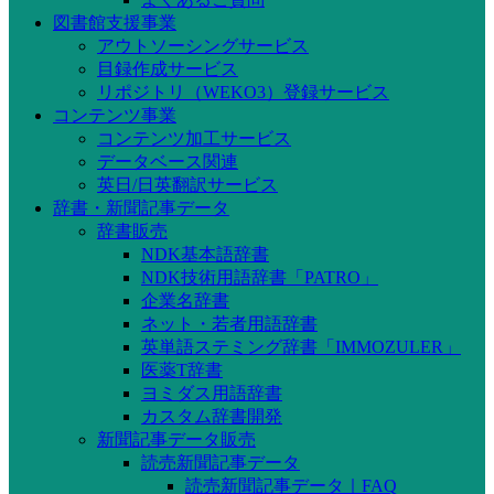
図書館支援事業
アウトソーシングサービス
目録作成サービス
リポジトリ（WEKO3）登録サービス
コンテンツ事業
コンテンツ加工サービス
データベース関連
英日/日英翻訳サービス
辞書・新聞記事データ
辞書販売
NDK基本語辞書
NDK技術用語辞書「PATRO」
企業名辞書
ネット・若者用語辞書
英単語ステミング辞書「IMMOZULER」
医薬T辞書
ヨミダス用語辞書
カスタム辞書開発
新聞記事データ販売
読売新聞記事データ
読売新聞記事データ｜FAQ