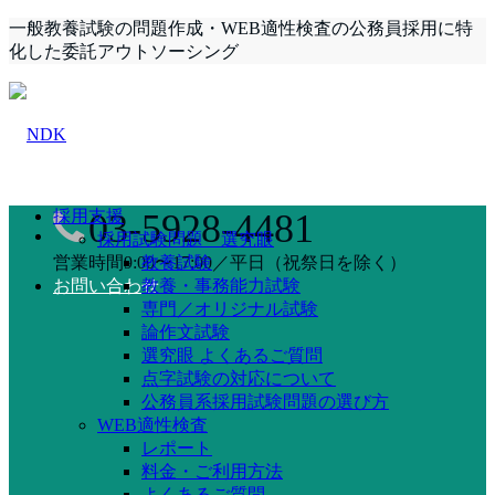
一般教養試験の問題作成・WEB適性検査の公務員採用に特
化した委託アウトソーシング
採用支援
03-5928-4481
採用試験問題 選究眼
営業時間9:00〜17:00／平日（祝祭日を除く）
教養試験
お問い合わせ
教養・事務能力試験
専門／オリジナル試験
論作文試験
選究眼 よくあるご質問
点字試験の対応について
公務員系採用試験問題の選び方
WEB適性検査
レポート
料金・ご利用方法
よくあるご質問