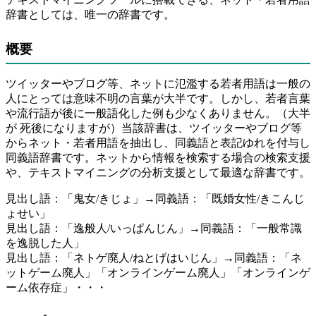
辞書としては、唯一の辞書です。
概要
ツイッターやブログ等、ネットに氾濫する若者用語は一般の
人にとっては意味不明の言葉が大半です。しかし、若者言葉
や流行語が後に一般語化した例も少なくありません。（大半
が 死後になりますが）当該辞書は、ツイッターやブログ等
からネット・若者用語を抽出し、同義語と表記ゆれを付与し
同義語辞書です。ネットから情報を検索する場合の検索支援
や、テキストマイニングの分析支援として最適な辞書です。
見出し語：「鬼女/きじょ」→同義語：「既婚女性/きこんじ
ょせい」
見出し語：「逸般人/いっぱんじん」→同義語：「一般常識
を逸脱した人」
見出し語：「ネトゲ廃人/ねとげはいじん」→同義語：「ネ
ットゲーム廃人」「オンラインゲーム廃人」「オンラインゲ
ーム依存症」・・・