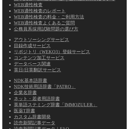
WEB適性検査
WEB適性検査のレポート
WEB適性検査の料金・ご利用方法
WEB適性検査よくあるご質問
公務員系採用試験問題の選び方
アウトソーシングサービス
目録作成サービス
リポジトリ（WEKO3）登録サービス
コンテンツ加工サービス
データベース関連
英日/日英翻訳サービス
NDK基本語辞書
NDK技術用語辞書「PATRO」
企業名辞書
ネット・若者用語辞書
英単語ステミング辞書「IMMOZULER」
医薬T辞書
カスタム辞書開発
読売新聞記事データ
読売新聞記事データ｜FAQ