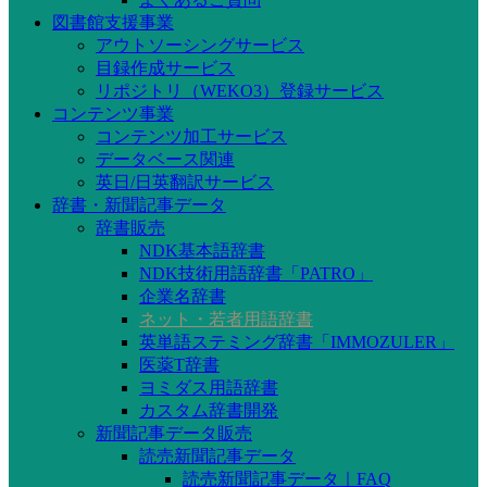
図書館支援事業
アウトソーシングサービス
目録作成サービス
リポジトリ（WEKO3）登録サービス
コンテンツ事業
コンテンツ加工サービス
データベース関連
英日/日英翻訳サービス
辞書・新聞記事データ
辞書販売
NDK基本語辞書
NDK技術用語辞書「PATRO」
企業名辞書
ネット・若者用語辞書
英単語ステミング辞書「IMMOZULER」
医薬T辞書
ヨミダス用語辞書
カスタム辞書開発
新聞記事データ販売
読売新聞記事データ
読売新聞記事データ｜FAQ