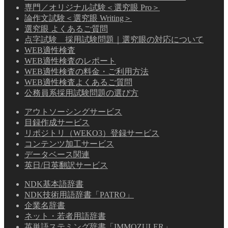
専門／オリジナル試験＜選究眼 Pro＞
論作文試験＜選究眼 Writing＞
選究眼 よくあるご質問
点字試験 採用試験問題｜選究眼の対応について
WEB適性検査
WEB適性検査のレポート
WEB適性検査の料金・ご利用方法
WEB適性検査よくあるご質問
公務員系採用試験問題の選び方
アウトソーシングサービス
目録作成サービス
リポジトリ（WEKO3）登録サービス
コンテンツ加工サービス
データベース関連
英日/日英翻訳サービス
NDK基本語辞書
NDK技術用語辞書「PATRO」
企業名辞書
ネット・若者用語辞書
英単語ステミング辞書「IMMOZULER」