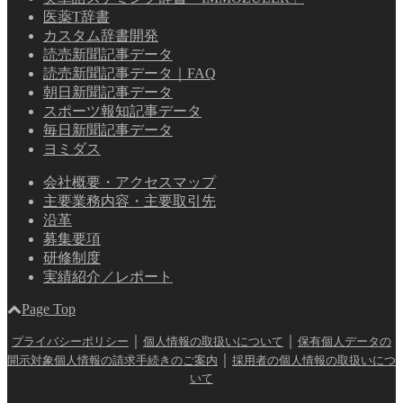
医薬T辞書
カスタム辞書開発
読売新聞記事データ
読売新聞記事データ｜FAQ
朝日新聞記事データ
スポーツ報知記事データ
毎日新聞記事データ
ヨミダス
会社概要・アクセスマップ
主要業務内容・主要取引先
沿革
募集要項
研修制度
実績紹介／レポート
Page Top
｜
｜
プライバシーポリシー
個人情報の取扱いについて
保有個人データの
｜
開示対象個人情報の請求手続きのご案内
採用者の個人情報の取扱いにつ
いて