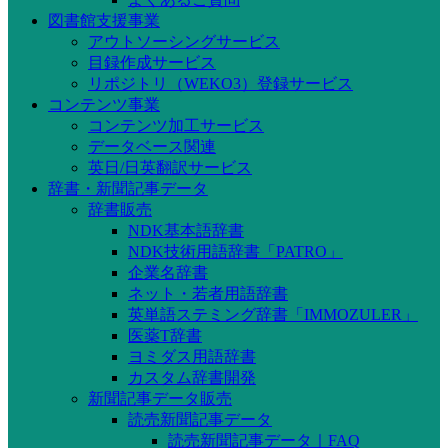
図書館支援事業
アウトソーシングサービス
目録作成サービス
リポジトリ（WEKO3）登録サービス
コンテンツ事業
コンテンツ加工サービス
データベース関連
英日/日英翻訳サービス
辞書・新聞記事データ
辞書販売
NDK基本語辞書
NDK技術用語辞書「PATRO」
企業名辞書
ネット・若者用語辞書
英単語ステミング辞書「IMMOZULER」
医薬T辞書
ヨミダス用語辞書
カスタム辞書開発
新聞記事データ販売
読売新聞記事データ
読売新聞記事データ｜FAQ