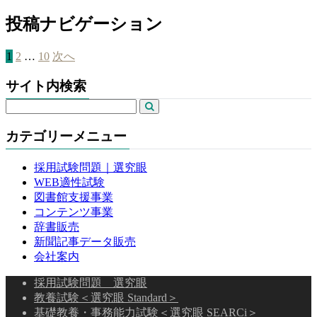
投稿ナビゲーション
1
2
…
10
次へ
サイト内検索
カテゴリーメニュー
採用試験問題｜選究眼
WEB適性試験
図書館支援事業
コンテンツ事業
辞書販売
新聞記事データ販売
会社案内
採用試験問題 選究眼
教養試験＜選究眼 Standard＞
基礎教養・事務能力試験＜選究眼 SEARCi＞