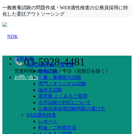
一般教養試験の問題作成・WEB適性検査の公務員採用に特
化した委託アウトソーシング
採用支援
03-5928-4481
採用試験問題 選究眼
営業時間9:00〜17:00／平日（祝祭日を除く）
教養試験
お問い合わせ
教養・事務能力試験
専門／オリジナル試験
論作文試験
選究眼 よくあるご質問
点字試験の対応について
公務員系採用試験問題の選び方
WEB適性検査
レポート
料金・ご利用方法
よくあるご質問