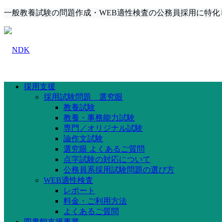
一般教養試験の問題作成・WEB適性検査の公務員採用に特化
採用支援
採用試験問題 選究眼
教養試験
教養・事務能力試験
専門／オリジナル試験
論作文試験
選究眼 よくあるご質問
点字試験の対応について
公務員系採用試験問題の選び方
WEB適性検査
レポート
料金・ご利用方法
よくあるご質問
図書館支援事業