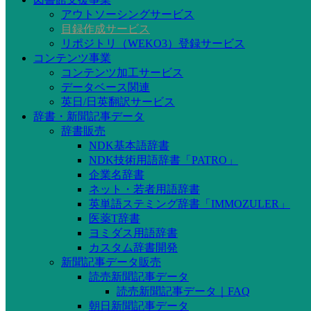
アウトソーシングサービス
目録作成サービス
リポジトリ（WEKO3）登録サービス
コンテンツ事業
コンテンツ加工サービス
データベース関連
英日/日英翻訳サービス
辞書・新聞記事データ
辞書販売
NDK基本語辞書
NDK技術用語辞書「PATRO」
企業名辞書
ネット・若者用語辞書
英単語ステミング辞書「IMMOZULER」
医薬T辞書
ヨミダス用語辞書
カスタム辞書開発
新聞記事データ販売
読売新聞記事データ
読売新聞記事データ｜FAQ
朝日新聞記事データ