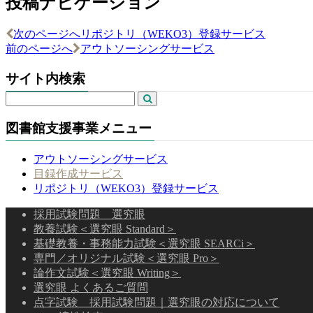
投稿ナビゲーション
次のページへ
リポジトリ（WEKO3）登録サービス
前のページへ
アウトソーシングサービス
サイト内検索
図書館支援事業メニュー
アウトソーシングサービス
目録作成サービス
リポジトリ（WEKO3）登録サービス
採用試験問題 選究眼
教養試験＜選究眼 Standard＞
基礎教養・事務能力試験＜選究眼 SEARCi＞
専門／オリジナル試験＜選究眼 Pro＞
論作文試験＜選究眼 Writing＞
選究眼 よくあるご質問
点字試験 採用試験問題｜選究眼の対応について