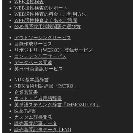
WEB適性検査
WEB適性検査のレポート
WEB適性検査の料金・ご利用方法
WEB適性検査よくあるご質問
公務員系採用試験問題の選び方
アウトソーシングサービス
目録作成サービス
リポジトリ（WEKO3）登録サービス
コンテンツ加工サービス
データベース関連
英日/日英翻訳サービス
NDK基本語辞書
NDK技術用語辞書「PATRO」
企業名辞書
ネット・若者用語辞書
英単語ステミング辞書「IMMOZULER」
医薬T辞書
カスタム辞書開発
読売新聞記事データ
読売新聞記事データ｜FAQ