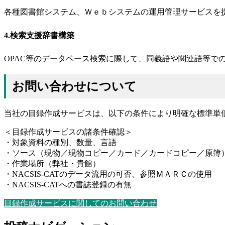
各種図書館システム、Ｗｅｂシステムの運用管理サービスを
4.検索支援辞書構築
OPAC等のデータベース検索に際して、同義語や関連語等で
お問い合わせについて
当社の目録作成サービスは、以下の条件により明確な標準単
＜目録作成サービスの諸条件確認＞
・対象資料の種別、数量、言語
・ソース（現物／現物コピー／カード／カードコピー／原簿
・作業場所（弊社・貴館）
・NACSIS-CATのデータ流用の可否、参照ＭＡＲＣの使用
・NACSIS-CATへの書誌登録の有無
目録作成サービスに関してのお問い合わせ