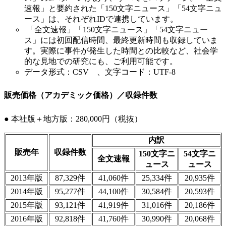
速報」と要約された「150文字ニュース」「54文字ニュ
ース」は、それぞれIDで連携しています。
「全文速報」「150文字ニュース」「54文字ニュー
ス」には初回配信時間、最終更新時間も収録していま
す。実際に事件が発生した時間との比較など、社会学
的な見地での研究にも、ご利用可能です。
データ形式：CSV 、文字コード：UTF-8
販売価格（アカデミック価格）／収録件数
● 本社版＋地方版：280,000円（税抜）
内訳
販売年
収録件数
150文字ニ
54文字ニ
全文速報
ュース
ュース
2013年版
87,329件
41,060件
25,334件
20,935件
2014年版
95,277件
44,100件
30,584件
20,593件
2015年版
93,121件
41,919件
31,016件
20,186件
2016年版
92,818件
41,760件
30,990件
20,068件