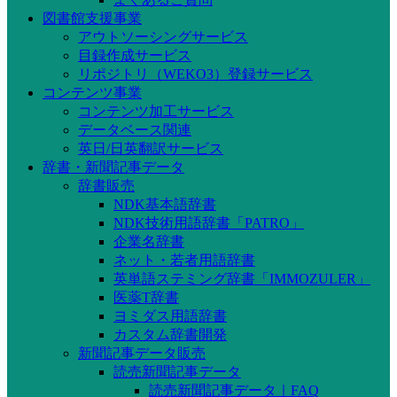
図書館支援事業
アウトソーシングサービス
目録作成サービス
リポジトリ（WEKO3）登録サービス
コンテンツ事業
コンテンツ加工サービス
データベース関連
英日/日英翻訳サービス
辞書・新聞記事データ
辞書販売
NDK基本語辞書
NDK技術用語辞書「PATRO」
企業名辞書
ネット・若者用語辞書
英単語ステミング辞書「IMMOZULER」
医薬T辞書
ヨミダス用語辞書
カスタム辞書開発
新聞記事データ販売
読売新聞記事データ
読売新聞記事データ｜FAQ