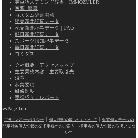
英単語ステミング辞書「IMMOZULER」
医薬T辞書
カスタム辞書開発
読売新聞記事データ
読売新聞記事データ｜FAQ
朝日新聞記事データ
スポーツ報知記事データ
毎日新聞記事データ
ヨミダス
会社概要・アクセスマップ
主要業務内容・主要取引先
沿革
募集要項
研修制度
実績紹介／レポート
Page Top
｜
｜
プライバシーポリシー
個人情報の取扱いについて
保有個人データの
｜
開示対象個人情報の請求手続きのご案内
採用者の個人情報の取扱いにつ
いて