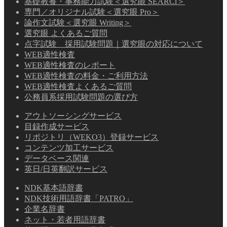
基礎教養・事務能力試験＜選究眼 SEARCi＞
専門／オリジナル試験＜選究眼 Pro＞
論作文試験＜選究眼 Writing＞
選究眼 よくあるご質問
点字試験 採用試験問題｜選究眼の対応について
WEB適性検査
WEB適性検査のレポート
WEB適性検査の料金・ご利用方法
WEB適性検査よくあるご質問
公務員系採用試験問題の選び方
アウトソーシングサービス
目録作成サービス
リポジトリ（WEKO3）登録サービス
コンテンツ加工サービス
データベース関連
英日/日英翻訳サービス
NDK基本語辞書
NDK技術用語辞書「PATRO」
企業名辞書
ネット・若者用語辞書