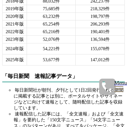
2018年版
88,032件
242,237件
2019年版
75,685件
218,329件
2020年版
63,232件
198,797件
2021年版
65,254件
206,293件
2022年版
65,216件
190,401件
2023年版
52,076件
136,594件
2024年版
54,221件
155,078件
2025年版
53,677件
147,012件
「毎日新聞 速報記事データ」
Menu
毎日新聞社が朝刊、夕刊として1日2回発行される新聞
に掲載する記事とは別に、ポータルサイトやサイネー
ジなどに向けて速報として、随時配信した記事を収録
しています。
速報配信した記事には、「全文速報」および「全文速
報」を要約した「150文字ニュース」「54文字ニュー
ス」の3パターンがあり、すべてをパッケージ。「全文