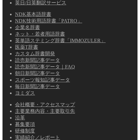
英日/日英翻訳サービス
NDK基本語辞書
NDK技術用語辞書「PATRO」
企業名辞書
ネット・若者用語辞書
英単語ステミング辞書「IMMOZULER」
医薬T辞書
カスタム辞書開発
読売新聞記事データ
読売新聞記事データ｜FAQ
朝日新聞記事データ
スポーツ報知記事データ
毎日新聞記事データ
ヨミダス
会社概要・アクセスマップ
主要業務内容・主要取引先
沿革
募集要項
研修制度
実績紹介／レポート