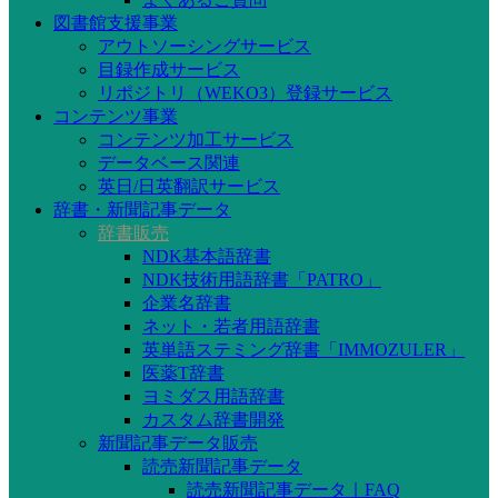
図書館支援事業
アウトソーシングサービス
目録作成サービス
リポジトリ（WEKO3）登録サービス
コンテンツ事業
コンテンツ加工サービス
データベース関連
英日/日英翻訳サービス
辞書・新聞記事データ
辞書販売
NDK基本語辞書
NDK技術用語辞書「PATRO」
企業名辞書
ネット・若者用語辞書
英単語ステミング辞書「IMMOZULER」
医薬T辞書
ヨミダス用語辞書
カスタム辞書開発
新聞記事データ販売
読売新聞記事データ
読売新聞記事データ｜FAQ