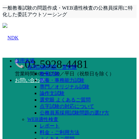
一般教養試験の問題作成・WEB適性検査の公務員採用に特
化した委託アウトソーシング
採用支援
03-5928-4481
採用試験問題 選究眼
営業時間9:00〜17:00／平日（祝祭日を除く）
教養試験
お問い合わせ
教養・事務能力試験
専門／オリジナル試験
論作文試験
選究眼 よくあるご質問
点字試験の対応について
公務員系採用試験問題の選び方
WEB適性検査
レポート
料金・ご利用方法
よくあるご質問