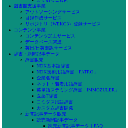
図書館支援事業
アウトソーシングサービス
目録作成サービス
リポジトリ（WEKO3）登録サービス
コンテンツ事業
コンテンツ加工サービス
データベース関連
英日/日英翻訳サービス
辞書・新聞記事データ
辞書販売
NDK基本語辞書
NDK技術用語辞書「PATRO」
企業名辞書
ネット・若者用語辞書
英単語ステミング辞書「IMMOZULER」
医薬T辞書
ヨミダス用語辞書
カスタム辞書開発
新聞記事データ販売
読売新聞記事データ
読売新聞記事データ｜FAQ