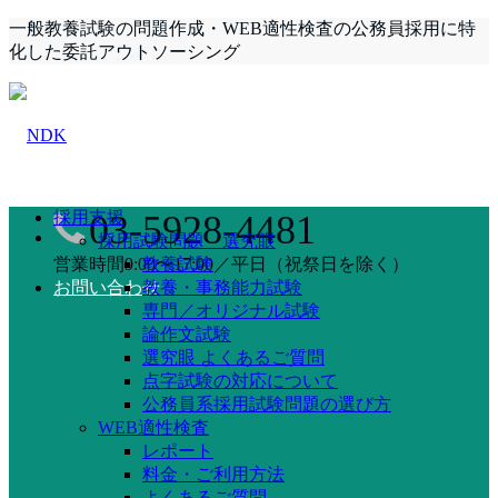
一般教養試験の問題作成・WEB適性検査の公務員採用に特
化した委託アウトソーシング
採用支援
03-5928-4481
採用試験問題 選究眼
営業時間9:00〜17:00／平日（祝祭日を除く）
教養試験
お問い合わせ
教養・事務能力試験
専門／オリジナル試験
論作文試験
選究眼 よくあるご質問
点字試験の対応について
公務員系採用試験問題の選び方
WEB適性検査
レポート
料金・ご利用方法
よくあるご質問