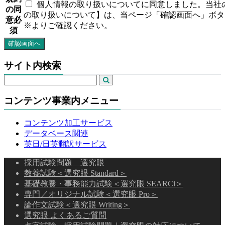
個人情報の取り扱いについてに同意しました。当社
の同
の取り扱いについて】は、当ページ「確認画面へ」ボタ
意
必
※よりご確認ください。
須
サイト内検索
コンテンツ事業内メニュー
コンテンツ加工サービス
データベース関連
英日/日英翻訳サービス
採用試験問題 選究眼
教養試験＜選究眼 Standard＞
基礎教養・事務能力試験＜選究眼 SEARCi＞
専門／オリジナル試験＜選究眼 Pro＞
論作文試験＜選究眼 Writing＞
選究眼 よくあるご質問