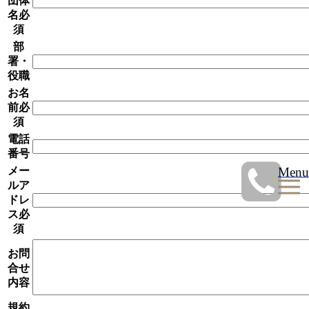
団体
名
必
須
部
署・
役職
お名
前
必
須
電話
番号
Menu
メー
ルア
ドレ
ス
必
須
お問
合せ
内容
規約