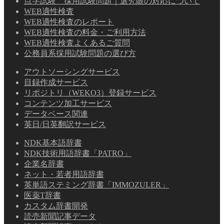
点字試験 採用試験問題｜選究眼の対応について
WEB適性検査
WEB適性検査のレポート
WEB適性検査の料金・ご利用方法
WEB適性検査よくあるご質問
公務員系採用試験問題の選び方
アウトソーシングサービス
目録作成サービス
リポジトリ（WEKO3）登録サービス
コンテンツ加工サービス
データベース関連
英日/日英翻訳サービス
NDK基本語辞書
NDK技術用語辞書「PATRO」
企業名辞書
ネット・若者用語辞書
英単語ステミング辞書「IMMOZULER」
医薬T辞書
カスタム辞書開発
読売新聞記事データ