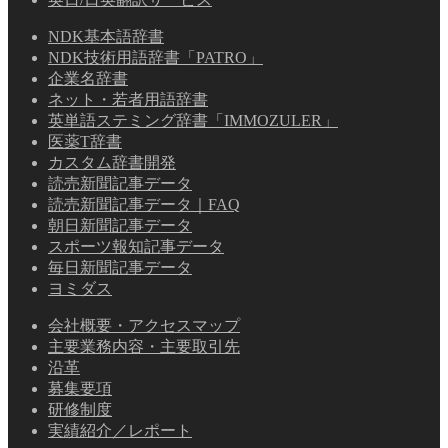
NDK基本語辞書
NDK技術用語辞書「PATRO」
企業名辞書
ネット・若者用語辞書
英単語ステミング辞書「IMMOZULER」
医薬T辞書
カスタム辞書開発
読売新聞記事データ
読売新聞記事データ｜FAQ
朝日新聞記事データ
スポーツ報知記事データ
毎日新聞記事データ
ヨミダス
会社概要・アクセスマップ
主要業務内容・主要取引先
沿革
募集要項
研修制度
実績紹介／レポート