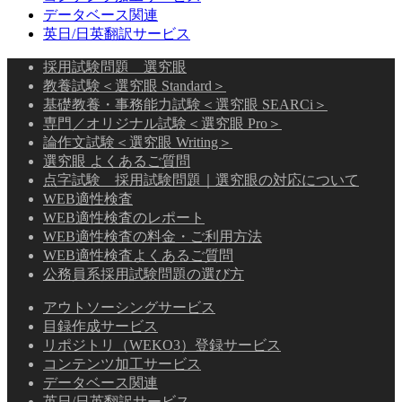
データベース関連
英日/日英翻訳サービス
採用試験問題 選究眼
教養試験＜選究眼 Standard＞
基礎教養・事務能力試験＜選究眼 SEARCi＞
専門／オリジナル試験＜選究眼 Pro＞
論作文試験＜選究眼 Writing＞
選究眼 よくあるご質問
点字試験 採用試験問題｜選究眼の対応について
WEB適性検査
WEB適性検査のレポート
WEB適性検査の料金・ご利用方法
WEB適性検査よくあるご質問
公務員系採用試験問題の選び方
アウトソーシングサービス
目録作成サービス
リポジトリ（WEKO3）登録サービス
コンテンツ加工サービス
データベース関連
英日/日英翻訳サービス