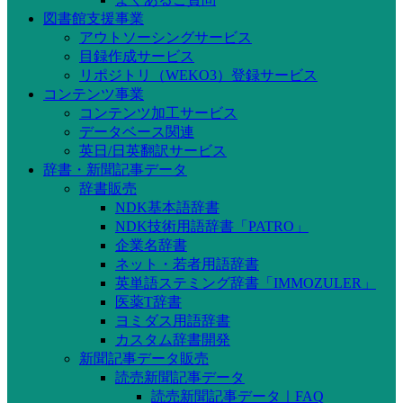
図書館支援事業
アウトソーシングサービス
目録作成サービス
リポジトリ（WEKO3）登録サービス
コンテンツ事業
コンテンツ加工サービス
データベース関連
英日/日英翻訳サービス
辞書・新聞記事データ
辞書販売
NDK基本語辞書
NDK技術用語辞書「PATRO」
企業名辞書
ネット・若者用語辞書
英単語ステミング辞書「IMMOZULER」
医薬T辞書
ヨミダス用語辞書
カスタム辞書開発
新聞記事データ販売
読売新聞記事データ
読売新聞記事データ｜FAQ