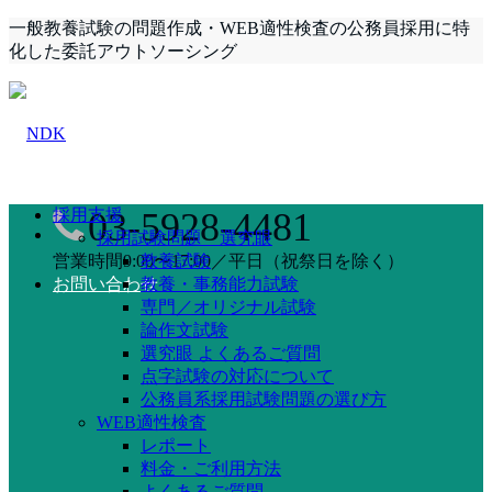
一般教養試験の問題作成・WEB適性検査の公務員採用に特
化した委託アウトソーシング
採用支援
03-5928-4481
採用試験問題 選究眼
営業時間9:00〜17:00／平日（祝祭日を除く）
教養試験
お問い合わせ
教養・事務能力試験
専門／オリジナル試験
論作文試験
選究眼 よくあるご質問
点字試験の対応について
公務員系採用試験問題の選び方
WEB適性検査
レポート
料金・ご利用方法
よくあるご質問