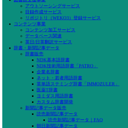
アウトソーシングサービス
目録作成サービス
リポジトリ（WEKO3）登録サービス
コンテンツ事業
コンテンツ加工サービス
データベース関連
英日/日英翻訳サービス
辞書・新聞記事データ
辞書販売
NDK基本語辞書
NDK技術用語辞書「PATRO」
企業名辞書
ネット・若者用語辞書
英単語ステミング辞書「IMMOZULER」
医薬T辞書
ヨミダス用語辞書
カスタム辞書開発
新聞記事データ販売
読売新聞記事データ
読売新聞記事データ｜FAQ
朝日新聞記事データ