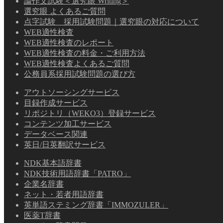
論作文試験＜選究眼 Writing＞
選究眼 よくあるご質問
点字試験 採用試験問題｜選究眼の対応について
WEB適性検査
WEB適性検査のレポート
WEB適性検査の料金・ご利用方法
WEB適性検査よくあるご質問
公務員系採用試験問題の選び方
アウトソーシングサービス
目録作成サービス
リポジトリ（WEKO3）登録サービス
コンテンツ加工サービス
データベース関連
英日/日英翻訳サービス
NDK基本語辞書
NDK技術用語辞書「PATRO」
企業名辞書
ネット・若者用語辞書
英単語ステミング辞書「IMMOZULER」
医薬T辞書