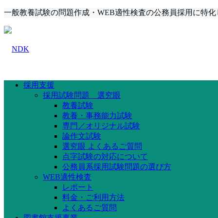
一般教養試験の問題作成・WEB適性検査の公務員採用に特化
採用支援
採用試験問題 選究眼
教養試験
教養・事務能力試験
専門／オリジナル試験
論作文試験
選究眼 よくあるご質問
点字試験の対応について
公務員系採用試験問題の選び方
WEB適性検査
レポート
料金・ご利用方法
よくあるご質問
図書館支援事業