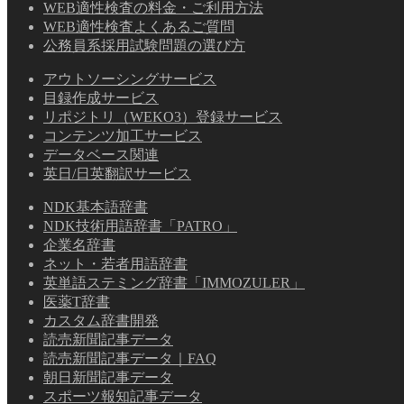
WEB適性検査の料金・ご利用方法
WEB適性検査よくあるご質問
公務員系採用試験問題の選び方
アウトソーシングサービス
目録作成サービス
リポジトリ（WEKO3）登録サービス
コンテンツ加工サービス
データベース関連
英日/日英翻訳サービス
NDK基本語辞書
NDK技術用語辞書「PATRO」
企業名辞書
ネット・若者用語辞書
英単語ステミング辞書「IMMOZULER」
医薬T辞書
カスタム辞書開発
読売新聞記事データ
読売新聞記事データ｜FAQ
朝日新聞記事データ
スポーツ報知記事データ