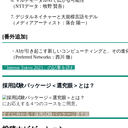
6. マルチモーダルAIで広がる可能性
（NTTデータ：牧野 賢吾）
7. デジタルネイチャーと大規模言語モデル
（メディアアーティスト：落合 陽一）
[番外追加]
・AIが引き起こす新しいコンピューティングと、その進
（Preferred Networks：西川 徹）
「Interop Tokyo 2023」の記事を読む
採用試験パッケージ＜選究眼＞とは？
にお応えする４つのコースをご用意。
すぐに分かる！採用試験パッケージ選究眼