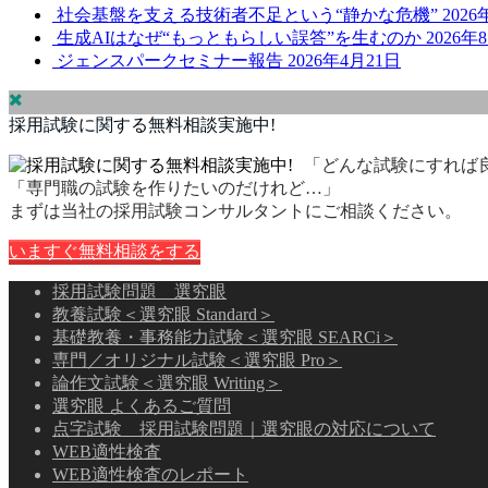
社会基盤を支える技術者不足という“静かな危機”
202
生成AIはなぜ“もっともらしい誤答”を生むのか
2026年
ジェンスパークセミナー報告
2026年4月21日
採用試験に関する無料相談実施中!
「どんな試験にすれば
「専門職の試験を作りたいのだけれど…」
まずは当社の採用試験コンサルタントにご相談ください。
いますぐ無料相談をする
採用試験問題 選究眼
教養試験＜選究眼 Standard＞
基礎教養・事務能力試験＜選究眼 SEARCi＞
専門／オリジナル試験＜選究眼 Pro＞
論作文試験＜選究眼 Writing＞
選究眼 よくあるご質問
点字試験 採用試験問題｜選究眼の対応について
WEB適性検査
WEB適性検査のレポート