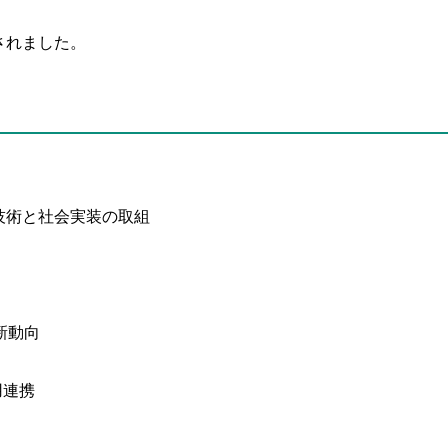
が開催されました。
技術と社会実装の取組
新動向
用連携