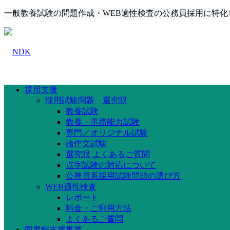
一般教養試験の問題作成・WEB適性検査の公務員採用に特化
採用支援
採用試験問題 選究眼
教養試験
教養・事務能力試験
専門／オリジナル試験
論作文試験
選究眼 よくあるご質問
点字試験の対応について
公務員系採用試験問題の選び方
WEB適性検査
レポート
料金・ご利用方法
よくあるご質問
図書館支援事業