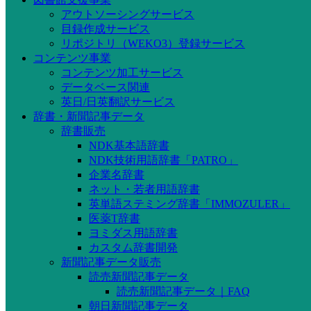
アウトソーシングサービス
目録作成サービス
リポジトリ（WEKO3）登録サービス
コンテンツ事業
コンテンツ加工サービス
データベース関連
英日/日英翻訳サービス
辞書・新聞記事データ
辞書販売
NDK基本語辞書
NDK技術用語辞書「PATRO」
企業名辞書
ネット・若者用語辞書
英単語ステミング辞書「IMMOZULER」
医薬T辞書
ヨミダス用語辞書
カスタム辞書開発
新聞記事データ販売
読売新聞記事データ
読売新聞記事データ｜FAQ
朝日新聞記事データ