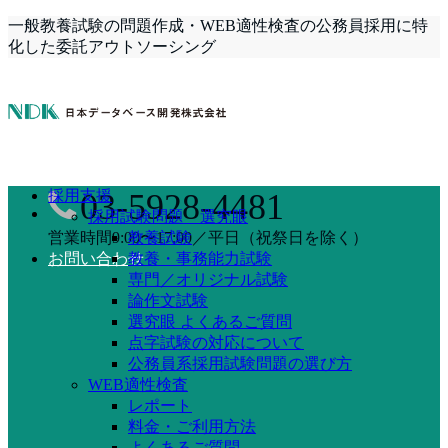
一般教養試験の問題作成・WEB適性検査の公務員採用に特
化した委託アウトソーシング
採用支援
03-5928-4481
採用試験問題 選究眼
営業時間9:00〜17:00／平日（祝祭日を除く）
教養試験
お問い合わせ
教養・事務能力試験
専門／オリジナル試験
論作文試験
選究眼 よくあるご質問
点字試験の対応について
公務員系採用試験問題の選び方
WEB適性検査
レポート
料金・ご利用方法
よくあるご質問