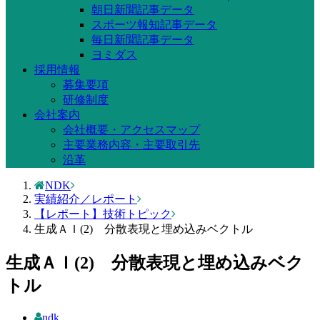
朝日新聞記事データ
スポーツ報知記事データ
毎日新聞記事データ
ヨミダス
採用情報
募集要項
研修制度
会社案内
会社概要・アクセスマップ
主要業務内容・主要取引先
沿革
NDK
実績紹介／レポート
【レポート】技術トピック
生成ＡＩ(2) 分散表現と埋め込みベクトル
生成ＡＩ(2) 分散表現と埋め込みベク
トル
ndk