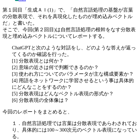
第１回目「生成ＡＩ(1)」で、「自然言語処理の基盤が言葉
の分散表現で、それを具現化したものが埋め込みベクトル
だ」と書いた。
そこで、今回(第２回目)は自然言語処理の根幹をなす分散表
現と埋め込みベクトルについてレポートする。
ChatGPTと次のような対話をし、どのような答えが返っ
てくるのか確認を行った。
[1] 分散表現とは何か？
[2] 意味の近さは何で判断できるのか？
[3] 使われ方についてのパラメータが主な構成要素か？
[4] 用語をネットワークに学習させるという事は具体的
にどんなことをするのか？
[5] 分散表現はどんなベクトル表現の形式か？
[6] 分散表現の全体像は？
今回のレポートをまとめると、
１．自然言語処理では言葉は分散表現であらわされてお
り、具体的には100～300次元のベクトル表現になってい
る。