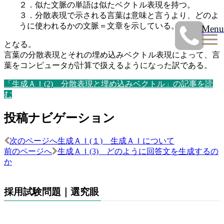
２．似た文脈の単語は似たベクトル表現を持つ。
３．分散表現で示される言葉は意味と言うより、どのよ
うに使われるかの文脈＝文章を示している。
Menu
となる。
言葉の分散表現とそれの埋め込みベクトル表現によって、言
葉をコンピュータが計算で扱えるようになった訳である。
「生成ＡＩ(2) 分散表現と埋め込みベクトル」の記事を読
む
投稿ナビゲーション
次のページへ
生成ＡＩ(１) 生成ＡＩについて
前のページへ
生成ＡＩ(3) どのように回答文を生成するの
か
採用試験問題｜選究眼