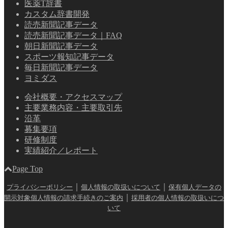
医薬T辞書
カスタム辞書開発
読売新聞記事データ
読売新聞記事データ｜FAQ
朝日新聞記事データ
スポーツ報知記事データ
毎日新聞記事データ
ヨミダス
会社概要・アクセスマップ
主要業務内容・主要取引先
沿革
募集要項
研修制度
実績紹介／レポート
Page Top
｜
｜
プライバシーポリシー
個人情報の取扱いについて
保有個人データの
｜
開示対象個人情報の請求手続きのご案内
採用者の個人情報の取扱いにつ
いて