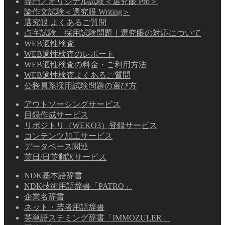
専門／オリジナル試験＜選究眼 Pro＞
論作文試験＜選究眼 Writing＞
選究眼 よくあるご質問
点字試験 採用試験問題｜選究眼の対応について
WEB適性検査
WEB適性検査のレポート
WEB適性検査の料金・ご利用方法
WEB適性検査よくあるご質問
公務員系採用試験問題の選び方
アウトソーシングサービス
目録作成サービス
リポジトリ（WEKO3）登録サービス
コンテンツ加工サービス
データベース関連
英日/日英翻訳サービス
NDK基本語辞書
NDK技術用語辞書「PATRO」
企業名辞書
ネット・若者用語辞書
英単語ステミング辞書「IMMOZULER」