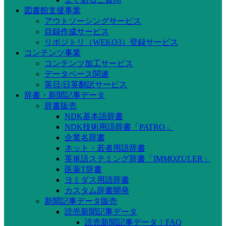
図書館支援事業
アウトソーシングサービス
目録作成サービス
リポジトリ（WEKO3）登録サービス
コンテンツ事業
コンテンツ加工サービス
データベース関連
英日/日英翻訳サービス
辞書・新聞記事データ
辞書販売
NDK基本語辞書
NDK技術用語辞書「PATRO」
企業名辞書
ネット・若者用語辞書
英単語ステミング辞書「IMMOZULER」
医薬T辞書
ヨミダス用語辞書
カスタム辞書開発
新聞記事データ販売
読売新聞記事データ
読売新聞記事データ｜FAQ