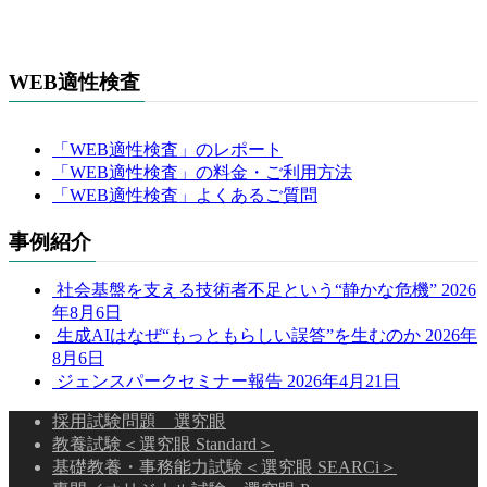
WEB適性検査
「WEB適性検査」のレポート
「WEB適性検査」の料金・ご利用方法
「WEB適性検査」よくあるご質問
事例紹介
社会基盤を支える技術者不足という“静かな危機”
2026
年8月6日
生成AIはなぜ“もっともらしい誤答”を生むのか
2026年
8月6日
ジェンスパークセミナー報告
2026年4月21日
採用試験問題 選究眼
教養試験＜選究眼 Standard＞
基礎教養・事務能力試験＜選究眼 SEARCi＞