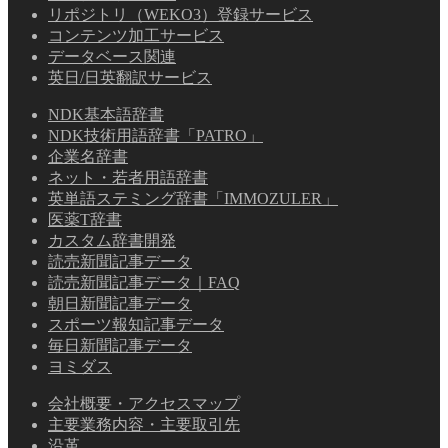
リポジトリ（WEKO3）登録サービス
コンテンツ加工サービス
データベース関連
英日/日英翻訳サービス
NDK基本語辞書
NDK技術用語辞書「PATRO」
企業名辞書
ネット・若者用語辞書
英単語ステミング辞書「IMMOZULER」
医薬T辞書
カスタム辞書開発
読売新聞記事データ
読売新聞記事データ｜FAQ
朝日新聞記事データ
スポーツ報知記事データ
毎日新聞記事データ
ヨミダス
会社概要・アクセスマップ
主要業務内容・主要取引先
沿革