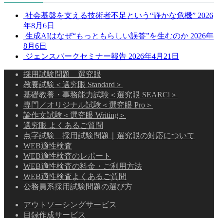
社会基盤を支える技術者不足という“静かな危機”
2026
年8月6日
生成AIはなぜ“もっともらしい誤答”を生むのか
2026年
8月6日
ジェンスパークセミナー報告
2026年4月21日
採用試験問題 選究眼
教養試験＜選究眼 Standard＞
基礎教養・事務能力試験＜選究眼 SEARCi＞
専門／オリジナル試験＜選究眼 Pro＞
論作文試験＜選究眼 Writing＞
選究眼 よくあるご質問
点字試験 採用試験問題｜選究眼の対応について
WEB適性検査
WEB適性検査のレポート
WEB適性検査の料金・ご利用方法
WEB適性検査よくあるご質問
公務員系採用試験問題の選び方
アウトソーシングサービス
目録作成サービス