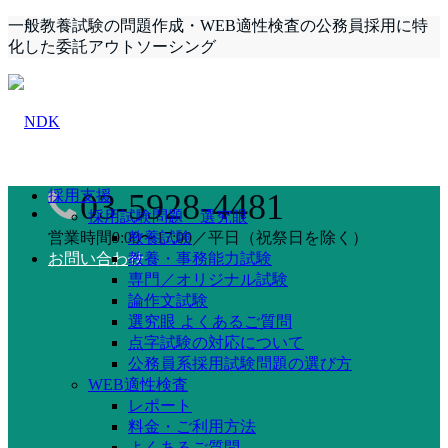
一般教養試験の問題作成・WEB適性検査の公務員採用に特
化した委託アウトソーシング
採用支援
03-5928-4481
採用試験問題 選究眼
営業時間9:00〜17:00／平日（祝祭日を除く）
教養試験
お問い合わせ
教養・事務能力試験
専門／オリジナル試験
論作文試験
選究眼 よくあるご質問
点字試験の対応について
公務員系採用試験問題の選び方
WEB適性検査
レポート
料金・ご利用方法
よくあるご質問