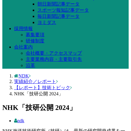
朝日新聞記事データ
スポーツ報知記事データ
毎日新聞記事データ
ヨミダス
採用情報
募集要項
研修制度
会社案内
会社概要・アクセスマップ
主要業務内容・主要取引先
沿革
NDK
実績紹介／レポート
【レポート】技術トピック
NHK「技研公開 2024」
NHK「技研公開 2024」
ndk
NHK放送技術研究所（技研）は、最新の研究開発成果を一