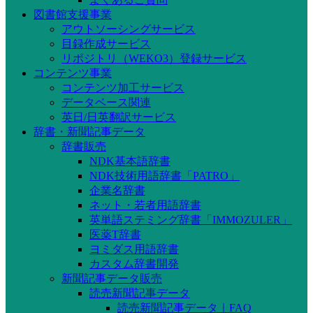
図書館支援事業
アウトソーシングサービス
目録作成サービス
リポジトリ（WEKO3）登録サービス
コンテンツ事業
コンテンツ加工サービス
データベース関連
英日/日英翻訳サービス
辞書・新聞記事データ
辞書販売
NDK基本語辞書
NDK技術用語辞書「PATRO」
企業名辞書
ネット・若者用語辞書
英単語ステミング辞書「IMMOZULER」
医薬T辞書
ヨミダス用語辞書
カスタム辞書開発
新聞記事データ販売
読売新聞記事データ
読売新聞記事データ｜FAQ