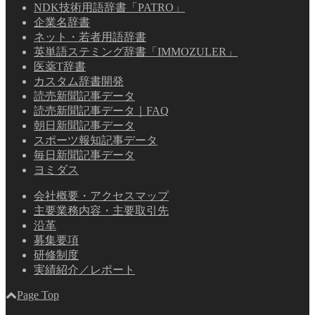
NDK技術用語辞書「PATRO」
企業名辞書
ネット・若者用語辞書
英単語ステミング辞書「IMMOZULER」
医薬T辞書
カスタム辞書開発
読売新聞記事データ
読売新聞記事データ｜FAQ
朝日新聞記事データ
スポーツ報知記事データ
毎日新聞記事データ
ヨミダス
会社概要・アクセスマップ
主要業務内容・主要取引先
沿革
募集要項
研修制度
実績紹介／レポート
Page Top