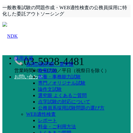
一般教養試験の問題作成・WEB適性検査の公務員採用に特
化した委託アウトソーシング
採用支援
03-5928-4481
採用試験問題 選究眼
営業時間9:00〜17:00／平日（祝祭日を除く）
教養試験
お問い合わせ
教養・事務能力試験
専門／オリジナル試験
論作文試験
選究眼 よくあるご質問
点字試験の対応について
公務員系採用試験問題の選び方
WEB適性検査
レポート
料金・ご利用方法
よくあるご質問