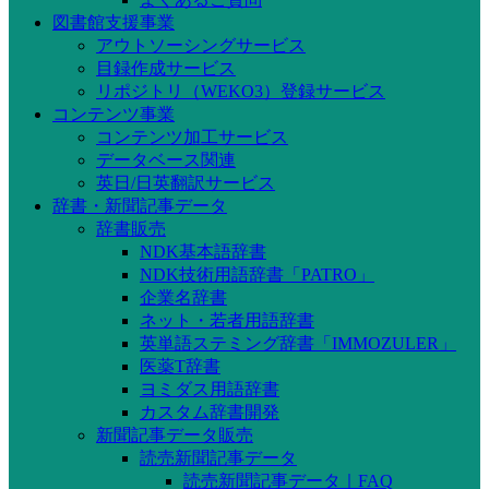
図書館支援事業
アウトソーシングサービス
目録作成サービス
リポジトリ（WEKO3）登録サービス
コンテンツ事業
コンテンツ加工サービス
データベース関連
英日/日英翻訳サービス
辞書・新聞記事データ
辞書販売
NDK基本語辞書
NDK技術用語辞書「PATRO」
企業名辞書
ネット・若者用語辞書
英単語ステミング辞書「IMMOZULER」
医薬T辞書
ヨミダス用語辞書
カスタム辞書開発
新聞記事データ販売
読売新聞記事データ
読売新聞記事データ｜FAQ