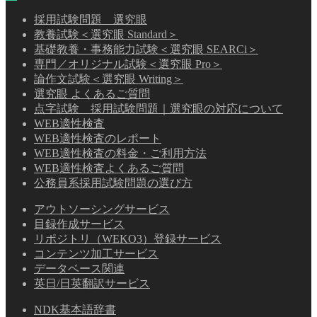
採用試験問題 選究眼
教養試験＜選究眼 Standard＞
基礎教養・事務能力試験＜選究眼 SEARCi＞
専門／オリジナル試験＜選究眼 Pro＞
論作文試験＜選究眼 Writing＞
選究眼 よくあるご質問
点字試験 採用試験問題｜選究眼の対応について
WEB適性検査
WEB適性検査のレポート
WEB適性検査の料金・ご利用方法
WEB適性検査よくあるご質問
公務員系採用試験問題の選び方
アウトソーシングサービス
目録作成サービス
リポジトリ（WEKO3）登録サービス
コンテンツ加工サービス
データベース関連
英日/日英翻訳サービス
NDK基本語辞書