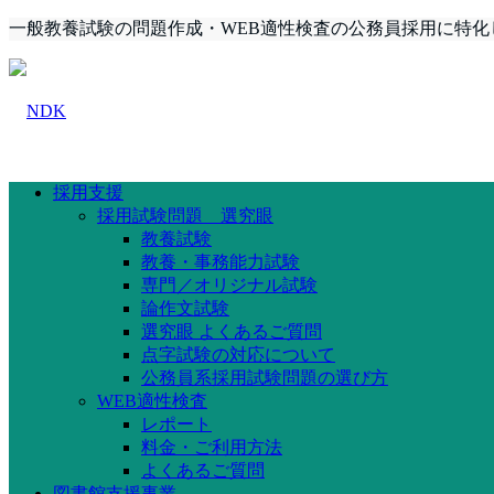
一般教養試験の問題作成・WEB適性検査の公務員採用に特化
採用支援
採用試験問題 選究眼
教養試験
教養・事務能力試験
専門／オリジナル試験
論作文試験
選究眼 よくあるご質問
点字試験の対応について
公務員系採用試験問題の選び方
WEB適性検査
レポート
料金・ご利用方法
よくあるご質問
図書館支援事業