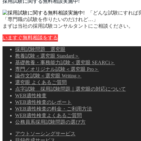
採用試験に関する無料相談実施中!
「どんな試験にすれば
「専門職の試験を作りたいのだけれど…」
まずは当社の採用試験コンサルタントにご相談ください。
いますぐ無料相談をする
採用試験問題 選究眼
教養試験＜選究眼 Standard＞
基礎教養・事務能力試験＜選究眼 SEARCi＞
専門／オリジナル試験＜選究眼 Pro＞
論作文試験＜選究眼 Writing＞
選究眼 よくあるご質問
点字試験 採用試験問題｜選究眼の対応について
WEB適性検査
WEB適性検査のレポート
WEB適性検査の料金・ご利用方法
WEB適性検査よくあるご質問
公務員系採用試験問題の選び方
アウトソーシングサービス
目録作成サービス