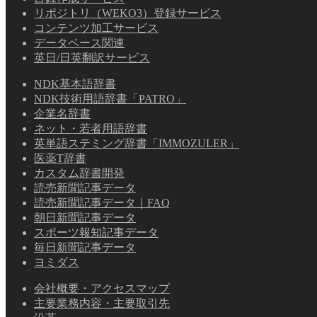
リポジトリ（WEKO3）登録サービス
コンテンツ加工サービス
データベース関連
英日/日英翻訳サービス
NDK基本語辞書
NDK技術用語辞書「PATRO」
企業名辞書
ネット・若者用語辞書
英単語ステミング辞書「IMMOZULER」
医薬T辞書
カスタム辞書開発
読売新聞記事データ
読売新聞記事データ｜FAQ
朝日新聞記事データ
スポーツ報知記事データ
毎日新聞記事データ
ヨミダス
会社概要・アクセスマップ
主要業務内容・主要取引先