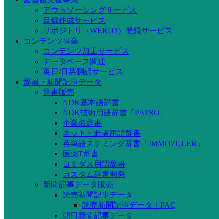
アウトソーシングサービス
目録作成サービス
リポジトリ（WEKO3）登録サービス
コンテンツ事業
コンテンツ加工サービス
データベース関連
英日/日英翻訳サービス
辞書・新聞記事データ
辞書販売
NDK基本語辞書
NDK技術用語辞書「PATRO」
企業名辞書
ネット・若者用語辞書
英単語ステミング辞書「IMMOZULER」
医薬T辞書
ヨミダス用語辞書
カスタム辞書開発
新聞記事データ販売
読売新聞記事データ
読売新聞記事データ｜FAQ
朝日新聞記事データ